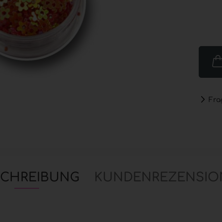
Nailart anzeigen
Purell
Glitter
PUREL
Händed
Strass & Stones
GOJO®
Nail Art Schatz
PURELL
Real Miniature Flowers
Spend
Stickers
PUREL
PUREL
Fra
SCHREIBUNG
KUNDENREZENSIO