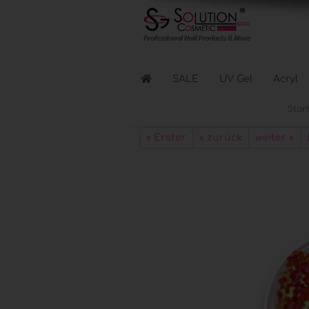
SALE
UV Gel
Acryl
Start
Flüssigkeiten anzeigen
« Erster
« zurück
weiter »
Reinigen & Entfernen
Nagellacke & Coats
Haftung & Kleber
Elektr. Geräte anzeigen
Lichthärtungsgeräte
Fräser & Zubehör