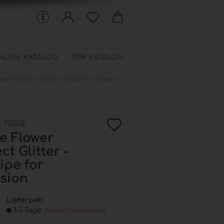
NLINE KATALOG
PDF KATALOG
ower Effect Glitter - Recipe for Passion
 Schablonen anzeigen
en
In
chfüllbeutel
.:
13353
)
onen
e Flower
die
ct Glitter -
Wunschkiste
ipe for
sion
Lieferzeit:
1-3 Tage
(Ausland abweichend)