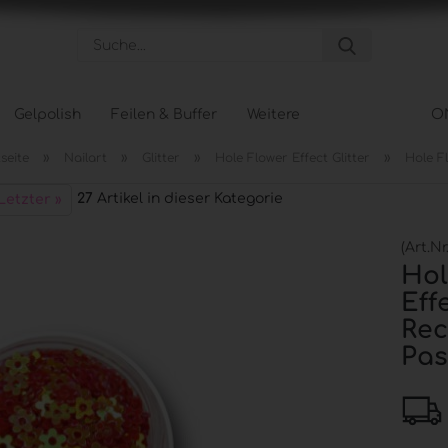
Suche...
Gelpolish
Feilen & Buffer
Weitere
O
»
»
»
»
seite
Nailart
Glitter
Hole Flower Effect Glitter
Hole Fl
Pflege anzeigen
Tips &
27
Artikel in dieser Kategorie
Letzter »
Hand- und Nagelpflege
Tipbox
Körperpflege
Tip Na
(Art.Nr
Fußpflege
Schabl
Hol
Effe
Rec
Pas