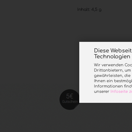
Inhalt: 4,5 g
Diese Websei
Technologien
Wir verwenden Coo
Drittanbietern, um
gewährleisten, di
Ihnen ein bestmögl
Informationen find
unserer
Infoseite
Jetzt anmelde
n und 5 €