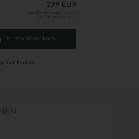
2,99 EUR
® (GOJO®) anzeigen
zzgl. 19% MwSt. zzgl.
Versand
L® ADVANCED
3,56 EUR inkl. 19% MwSt.
esinfektion
 Seifen
® / GOJO® elektronische
In den Warenkorb
er
L® / GOJO® Sets
L® / GOJO® Zubehör
ge zum Produkt
NEN