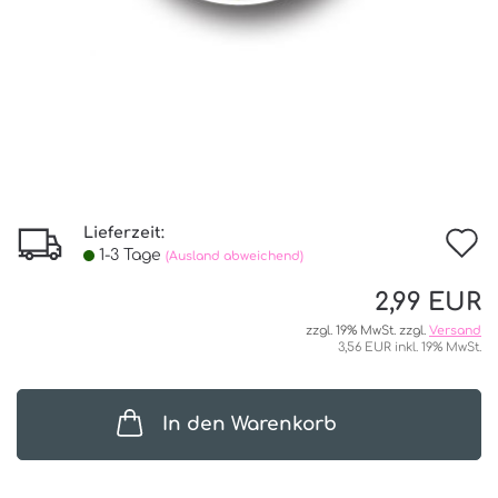
Lieferzeit:
I
1-3 Tage
(Ausland abweichend)
d
2,99 EUR
W
zzgl. 19% MwSt. zzgl.
Versand
3,56 EUR inkl. 19% MwSt.
In den Warenkorb