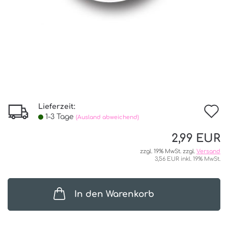
Lieferzeit:
I
1-3 Tage
(Ausland abweichend)
d
2,99 EUR
W
zzgl. 19% MwSt. zzgl.
Versand
3,56 EUR inkl. 19% MwSt.
In den Warenkorb