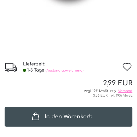
Lieferzeit:
I
1-3 Tage
(Ausland abweichend)
d
2,99 EUR
W
zzgl. 19% MwSt. zzgl.
Versand
3,56 EUR inkl. 19% MwSt.
In den Warenkorb