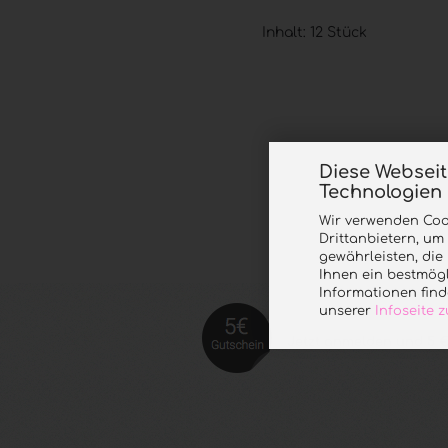
Inhalt: 12 Stück
Diese Websei
Technologien
Wir verwenden Coo
Drittanbietern, um
gewährleisten, di
Ihnen ein bestmögl
Informationen find
unserer
Infoseite
Jetzt anmelde
n und 5 €