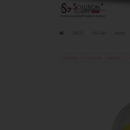
SALE
UV Gel
Acryl
Flüssigkeiten anzeigen
« Erster
« zurück
weiter »
Reinigen & Entfernen
Nagellacke & Coats
Haftung & Kleber
Elektr. Geräte anzeigen
Lichthärtungsgeräte
Fräser & Zubehör