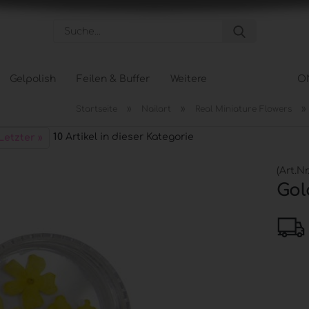
Suche...
Gelpolish
Feilen & Buffer
Weitere
O
»
»
»
Startseite
Nailart
Real Miniature Flowers
Pflege anzeigen
Tips &
10
Artikel in dieser Kategorie
Letzter »
Hand- und Nagelpflege
Tipbox
Körperpflege
Tip Na
(Art.Nr
Fußpflege
Schabl
Gol