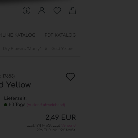
NLINE KATALOG
PDF KATALOG
»
Dry Flowers "Marry"
Gold Yellow
 Schablonen anzeigen
en
In
chfüllbeutel
.:
17683
)
onen
d Yellow
die
Wunschkiste
Lieferzeit:
1-3 Tage
(Ausland abweichend)
2,49 EUR
zzgl. 19% MwSt. zzgl.
Versand
2,96 EUR inkl. 19% MwSt.