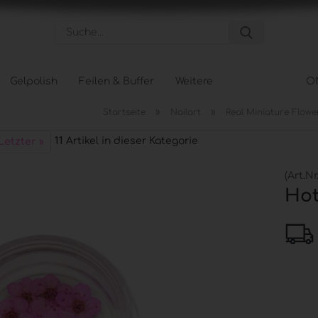
Suche...
Gelpolish
Feilen & Buffer
Weitere
O
»
»
Startseite
Nailart
Real Miniature Flowe
Pflege anzeigen
Tips &
11
Artikel in dieser Kategorie
Letzter »
Hand- und Nagelpflege
Tipbox
Körperpflege
Tip Na
(Art.Nr
Fußpflege
Schabl
Hot