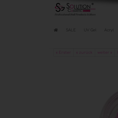
SALE
UV Gel
Acryl
Flüssigkeiten anzeigen
« Erster
« zurück
weiter »
Reinigen & Entfernen
Nagellacke & Coats
Haftung & Kleber
Elektr. Geräte anzeigen
Lichthärtungsgeräte
Fräser & Zubehör