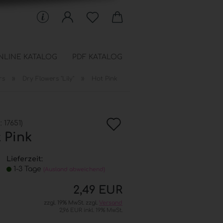
NLINE KATALOG
PDF KATALOG
»
»
rs
Dry Flowers "Lily"
Hot Pink
 Schablonen anzeigen
en
In
chfüllbeutel
.:
17651
)
onen
 Pink
die
Wunschkiste
Lieferzeit:
1-3 Tage
(Ausland abweichend)
2,49 EUR
zzgl. 19% MwSt. zzgl.
Versand
2,96 EUR inkl. 19% MwSt.