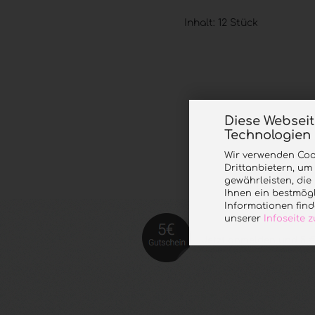
Inhalt: 12 Stück
Diese Websei
Technologien
Wir verwenden Coo
Drittanbietern, um
gewährleisten, di
Ihnen ein bestmögl
Informationen find
unserer
Infoseite
Jetzt anmelde
n und 5 €