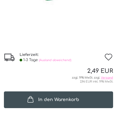
Lieferzeit:
I
1-3 Tage
(Ausland abweichend)
d
2,49 EUR
W
zzgl. 19% MwSt. zzgl.
Versand
2,96 EUR inkl. 19% MwSt.
In den Warenkorb