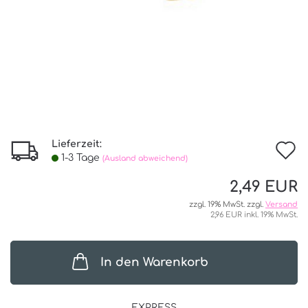
Lieferzeit:
I
1-3 Tage
(Ausland abweichend)
d
2,49 EUR
W
zzgl. 19% MwSt. zzgl.
Versand
2,96 EUR inkl. 19% MwSt.
In den Warenkorb
EXPRESS