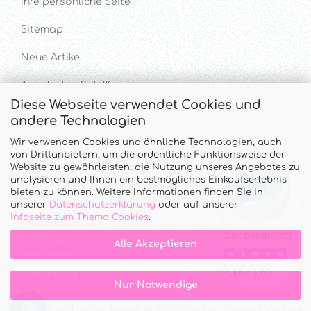
Ihre persönliche Seite
Sitemap
Neue Artikel
Angebote - Sale%
Diese Webseite verwendet Cookies und
andere Technologien
Hilfe & Kontakt
Wir verwenden Cookies und ähnliche Technologien, auch
von Drittanbietern, um die ordentliche Funktionsweise der
UNTERSTÜTZUNG UND BERATUNG UNTER
Website zu gewährleisten, die Nutzung unseres Angebotes zu
analysieren und Ihnen ein bestmögliches Einkaufserlebnis
Tel. & WhatsApp: 034328 340688
bieten zu können. Weitere Informationen finden Sie in
Mo - Do.: 10:00 - 16:00 Uhr und Fr.: 9:00 - 13:00 Uhr
unserer
Datenschutzerklärung
oder auf unserer
Infoseite zum Thema Cookies
.
Callback Service
Alle Akzeptieren
Merkzettel
Kontaktformular
Nur Notwendige
Onlineshop
by Gambio.de © 2026 Gambio Themes
Xycons